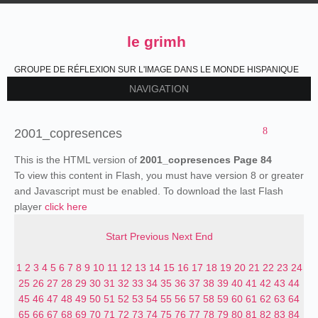
le grimh
GROUPE DE RÉFLEXION SUR L'IMAGE DANS LE MONDE HISPANIQUE
NAVIGATION
2001_copresences
This is the HTML version of
2001_copresences Page 84
To view this content in Flash, you must have version 8 or greater
and Javascript must be enabled. To download the last Flash
player
click here
Start
Previous
Next
End
1
2
3
4
5
6
7
8
9
10
11
12
13
14
15
16
17
18
19
20
21
22
23
24
25
26
27
28
29
30
31
32
33
34
35
36
37
38
39
40
41
42
43
44
45
46
47
48
49
50
51
52
53
54
55
56
57
58
59
60
61
62
63
64
65
66
67
68
69
70
71
72
73
74
75
76
77
78
79
80
81
82
83
84