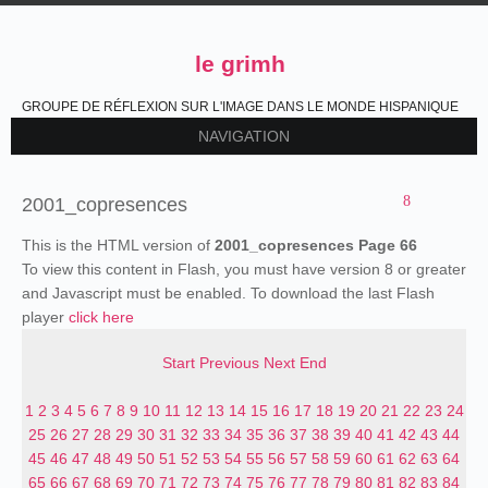
le grimh
GROUPE DE RÉFLEXION SUR L'IMAGE DANS LE MONDE HISPANIQUE
NAVIGATION
2001_copresences
This is the HTML version of
2001_copresences Page 66
To view this content in Flash, you must have version 8 or greater
and Javascript must be enabled. To download the last Flash
player
click here
Start
Previous
Next
End
1
2
3
4
5
6
7
8
9
10
11
12
13
14
15
16
17
18
19
20
21
22
23
24
25
26
27
28
29
30
31
32
33
34
35
36
37
38
39
40
41
42
43
44
45
46
47
48
49
50
51
52
53
54
55
56
57
58
59
60
61
62
63
64
65
66
67
68
69
70
71
72
73
74
75
76
77
78
79
80
81
82
83
84