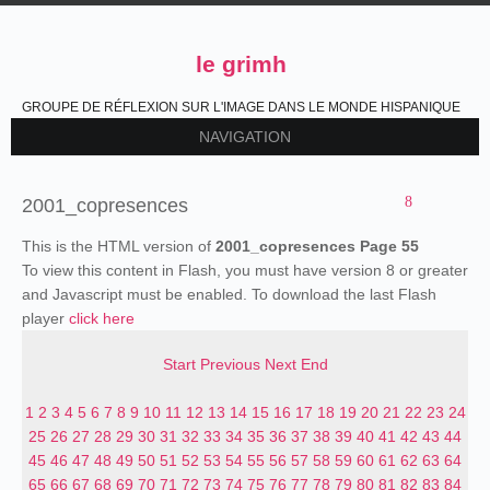
le grimh
GROUPE DE RÉFLEXION SUR L'IMAGE DANS LE MONDE HISPANIQUE
NAVIGATION
2001_copresences
This is the HTML version of
2001_copresences Page 55
To view this content in Flash, you must have version 8 or greater
and Javascript must be enabled. To download the last Flash
player
click here
Start
Previous
Next
End
1
2
3
4
5
6
7
8
9
10
11
12
13
14
15
16
17
18
19
20
21
22
23
24
25
26
27
28
29
30
31
32
33
34
35
36
37
38
39
40
41
42
43
44
45
46
47
48
49
50
51
52
53
54
55
56
57
58
59
60
61
62
63
64
65
66
67
68
69
70
71
72
73
74
75
76
77
78
79
80
81
82
83
84