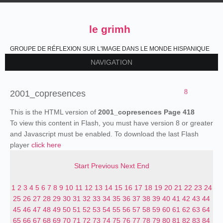
le grimh
GROUPE DE RÉFLEXION SUR L'IMAGE DANS LE MONDE HISPANIQUE
NAVIGATION
2001_copresences
This is the HTML version of
2001_copresences Page 418
To view this content in Flash, you must have version 8 or greater
and Javascript must be enabled. To download the last Flash
player
click here
Start
Previous
Next
End
1
2
3
4
5
6
7
8
9
10
11
12
13
14
15
16
17
18
19
20
21
22
23
24
25
26
27
28
29
30
31
32
33
34
35
36
37
38
39
40
41
42
43
44
45
46
47
48
49
50
51
52
53
54
55
56
57
58
59
60
61
62
63
64
65
66
67
68
69
70
71
72
73
74
75
76
77
78
79
80
81
82
83
84