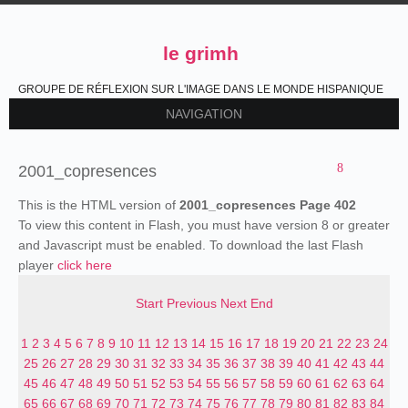
le grimh
GROUPE DE RÉFLEXION SUR L'IMAGE DANS LE MONDE HISPANIQUE
NAVIGATION
2001_copresences
This is the HTML version of
2001_copresences Page 402
To view this content in Flash, you must have version 8 or greater
and Javascript must be enabled. To download the last Flash
player
click here
Start
Previous
Next
End
1
2
3
4
5
6
7
8
9
10
11
12
13
14
15
16
17
18
19
20
21
22
23
24
25
26
27
28
29
30
31
32
33
34
35
36
37
38
39
40
41
42
43
44
45
46
47
48
49
50
51
52
53
54
55
56
57
58
59
60
61
62
63
64
65
66
67
68
69
70
71
72
73
74
75
76
77
78
79
80
81
82
83
84