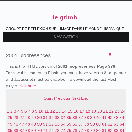
le grimh
GROUPE DE RÉFLEXION SUR L'IMAGE DANS LE MONDE HISPANIQUE
NAVIGATION
2001_copresences
This is the HTML version of
2001_copresences Page 376
To view this content in Flash, you must have version 8 or greater
and Javascript must be enabled. To download the last Flash
player
click here
Start
Previous
Next
End
1
2
3
4
5
6
7
8
9
10
11
12
13
14
15
16
17
18
19
20
21
22
23
24
25
26
27
28
29
30
31
32
33
34
35
36
37
38
39
40
41
42
43
44
45
46
47
48
49
50
51
52
53
54
55
56
57
58
59
60
61
62
63
64
65
66
67
68
69
70
71
72
73
74
75
76
77
78
79
80
81
82
83
84