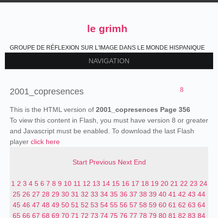
le grimh
GROUPE DE RÉFLEXION SUR L'IMAGE DANS LE MONDE HISPANIQUE
NAVIGATION
2001_copresences
This is the HTML version of
2001_copresences Page 356
To view this content in Flash, you must have version 8 or greater
and Javascript must be enabled. To download the last Flash
player
click here
Start
Previous
Next
End
1
2
3
4
5
6
7
8
9
10
11
12
13
14
15
16
17
18
19
20
21
22
23
24
25
26
27
28
29
30
31
32
33
34
35
36
37
38
39
40
41
42
43
44
45
46
47
48
49
50
51
52
53
54
55
56
57
58
59
60
61
62
63
64
65
66
67
68
69
70
71
72
73
74
75
76
77
78
79
80
81
82
83
84