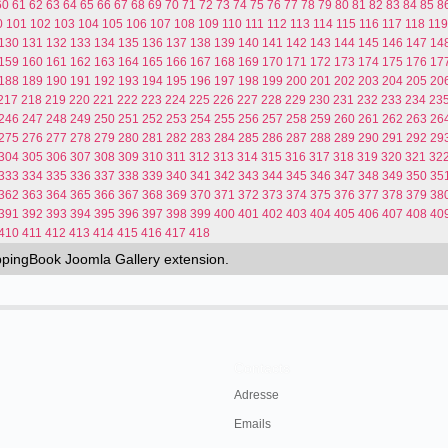
60
61
62
63
64
65
66
67
68
69
70
71
72
73
74
75
76
77
78
79
80
81
82
83
84
85
8
0
101
102
103
104
105
106
107
108
109
110
111
112
113
114
115
116
117
118
119
130
131
132
133
134
135
136
137
138
139
140
141
142
143
144
145
146
147
14
159
160
161
162
163
164
165
166
167
168
169
170
171
172
173
174
175
176
17
188
189
190
191
192
193
194
195
196
197
198
199
200
201
202
203
204
205
20
217
218
219
220
221
222
223
224
225
226
227
228
229
230
231
232
233
234
23
246
247
248
249
250
251
252
253
254
255
256
257
258
259
260
261
262
263
26
275
276
277
278
279
280
281
282
283
284
285
286
287
288
289
290
291
292
29
304
305
306
307
308
309
310
311
312
313
314
315
316
317
318
319
320
321
32
333
334
335
336
337
338
339
340
341
342
343
344
345
346
347
348
349
350
35
362
363
364
365
366
367
368
369
370
371
372
373
374
375
376
377
378
379
38
391
392
393
394
395
396
397
398
399
400
401
402
403
404
405
406
407
408
40
410
411
412
413
414
415
416
417
418
ippingBook
Joomla Gallery
extension.
Contacts
Adresse
Emails