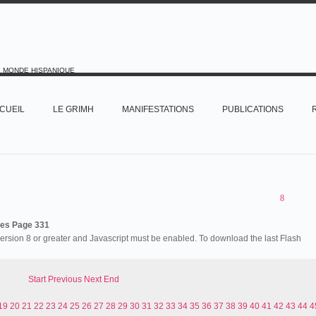
E MONDE HISPANIQUE
CUEIL
LE GRIMH
MANIFESTATIONS
PUBLICATIONS
es Page 331
version 8 or greater and Javascript must be enabled. To download the last Flash
Start
Previous
Next
End
19
20
21
22
23
24
25
26
27
28
29
30
31
32
33
34
35
36
37
38
39
40
41
42
43
44
4