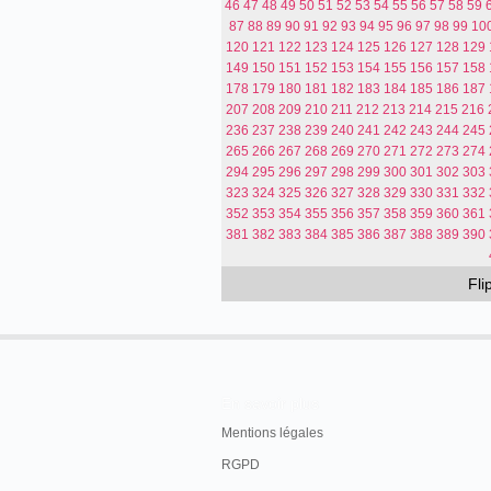
46
47
48
49
50
51
52
53
54
55
56
57
58
59
87
88
89
90
91
92
93
94
95
96
97
98
99
10
120
121
122
123
124
125
126
127
128
129
149
150
151
152
153
154
155
156
157
158
178
179
180
181
182
183
184
185
186
187
207
208
209
210
211
212
213
214
215
216
236
237
238
239
240
241
242
243
244
245
265
266
267
268
269
270
271
272
273
274
294
295
296
297
298
299
300
301
302
303
323
324
325
326
327
328
329
330
331
332
352
353
354
355
356
357
358
359
360
361
381
382
383
384
385
386
387
388
389
390
Fl
En savoir plus
Mentions légales
RGPD