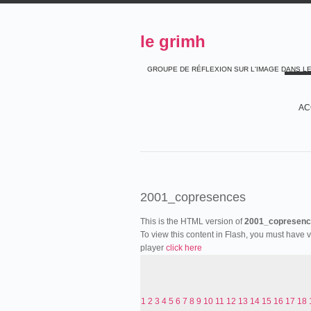
le grimh
GROUPE DE RÉFLEXION SUR L'IMAGE DANS L
AC
2001_copresences
This is the HTML version of
2001_copresenc
To view this content in Flash, you must have 
player
click here
1
2
3
4
5
6
7
8
9
10
11
12
13
14
15
16
17
18