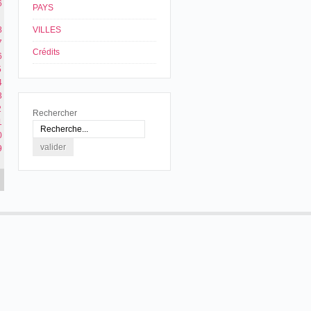
6
PAYS
8
VILLES
7
Crédits
6
5
4
3
2
Rechercher
1
0
9