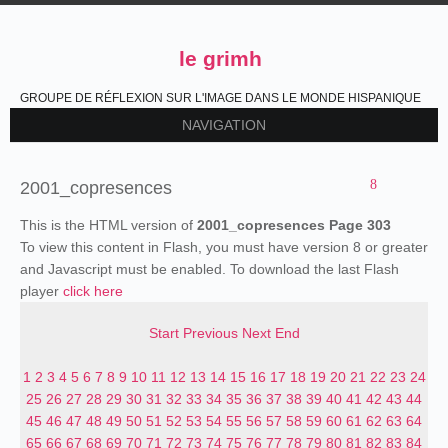
le grimh
GROUPE DE RÉFLEXION SUR L'IMAGE DANS LE MONDE HISPANIQUE
NAVIGATION
2001_copresences
This is the HTML version of
2001_copresences Page 303
To view this content in Flash, you must have version 8 or greater
and Javascript must be enabled. To download the last Flash
player
click here
Start
Previous
Next
End
1
2
3
4
5
6
7
8
9
10
11
12
13
14
15
16
17
18
19
20
21
22
23
24
25
26
27
28
29
30
31
32
33
34
35
36
37
38
39
40
41
42
43
44
45
46
47
48
49
50
51
52
53
54
55
56
57
58
59
60
61
62
63
64
65
66
67
68
69
70
71
72
73
74
75
76
77
78
79
80
81
82
83
84