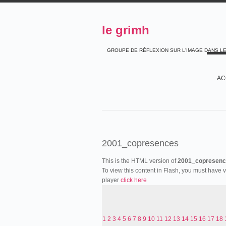
le grimh
GROUPE DE RÉFLEXION SUR L'IMAGE DANS L
AC
2001_copresences
This is the HTML version of
2001_copresenc
To view this content in Flash, you must have 
player
click here
1
2
3
4
5
6
7
8
9
10
11
12
13
14
15
16
17
18