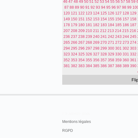
46
47
48
49
50
51
52
53
54
55
56
57
58
59
87
88
89
90
91
92
93
94
95
96
97
98
99
10
120
121
122
123
124
125
126
127
128
129
149
150
151
152
153
154
155
156
157
158
178
179
180
181
182
183
184
185
186
187
207
208
209
210
211
212
213
214
215
216
236
237
238
239
240
241
242
243
244
245
265
266
267
268
269
270
271
272
273
274
294
295
296
297
298
299
300
301
302
303
323
324
325
326
327
328
329
330
331
332
352
353
354
355
356
357
358
359
360
361
381
382
383
384
385
386
387
388
389
390
Fl
En savoir plus
Mentions légales
RGPD