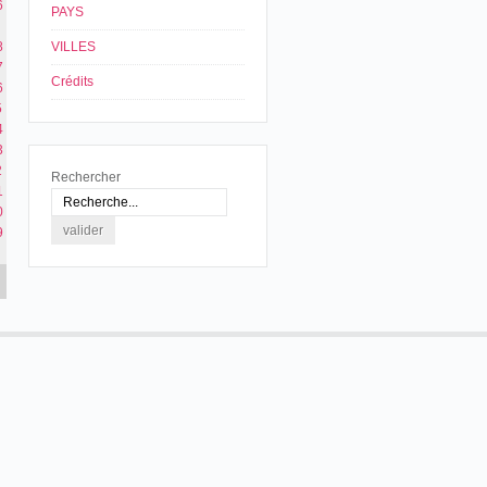
6
PAYS
8
VILLES
7
Crédits
6
5
4
3
2
Rechercher
1
0
9