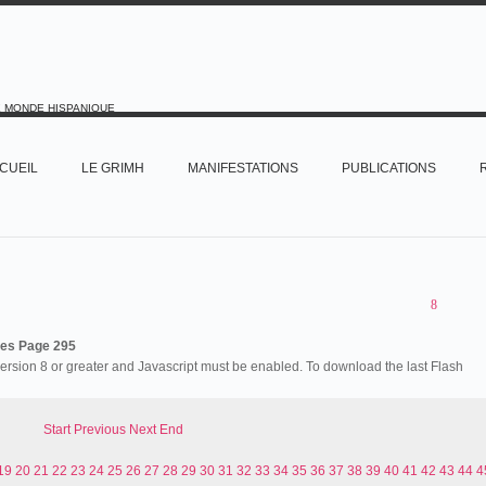
E MONDE HISPANIQUE
CUEIL
LE GRIMH
MANIFESTATIONS
PUBLICATIONS
es Page 295
version 8 or greater and Javascript must be enabled. To download the last Flash
Start
Previous
Next
End
19
20
21
22
23
24
25
26
27
28
29
30
31
32
33
34
35
36
37
38
39
40
41
42
43
44
4