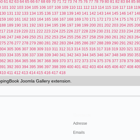
60
61
62
63
64
65
66
67
68
69
70
71
72
73
74
75
76
77
78
79
80
81
82
83
84
85
8
0
101
102
103
104
105
106
107
108
109
110
111
112
113
114
115
116
117
118
119
130
131
132
133
134
135
136
137
138
139
140
141
142
143
144
145
146
147
14
159
160
161
162
163
164
165
166
167
168
169
170
171
172
173
174
175
176
17
188
189
190
191
192
193
194
195
196
197
198
199
200
201
202
203
204
205
20
217
218
219
220
221
222
223
224
225
226
227
228
229
230
231
232
233
234
23
246
247
248
249
250
251
252
253
254
255
256
257
258
259
260
261
262
263
26
275
276
277
278
279
280
281
282
283
284
285
286
287
288
289
290
291
292
29
304
305
306
307
308
309
310
311
312
313
314
315
316
317
318
319
320
321
32
333
334
335
336
337
338
339
340
341
342
343
344
345
346
347
348
349
350
35
362
363
364
365
366
367
368
369
370
371
372
373
374
375
376
377
378
379
38
391
392
393
394
395
396
397
398
399
400
401
402
403
404
405
406
407
408
40
410
411
412
413
414
415
416
417
418
ippingBook
Joomla Gallery
extension.
Contacts
Adresse
Emails