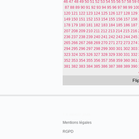
46
47
48
49
50
51
52
53
54
55
56
57
58
59
87
88
89
90
91
92
93
94
95
96
97
98
99
10
120
121
122
123
124
125
126
127
128
129
149
150
151
152
153
154
155
156
157
158
178
179
180
181
182
183
184
185
186
187
207
208
209
210
211
212
213
214
215
216
236
237
238
239
240
241
242
243
244
245
265
266
267
268
269
270
271
272
273
274
294
295
296
297
298
299
300
301
302
303
323
324
325
326
327
328
329
330
331
332
352
353
354
355
356
357
358
359
360
361
381
382
383
384
385
386
387
388
389
390
Fl
En savoir plus
Mentions légales
RGPD