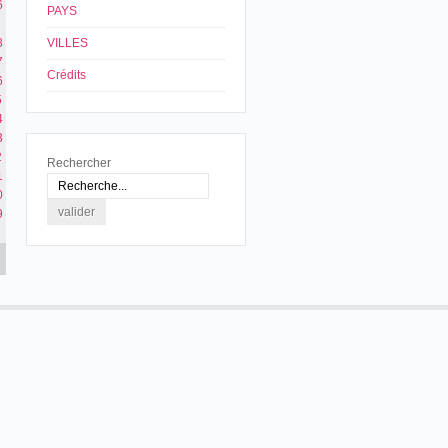
6
PAYS
8
VILLES
7
Crédits
6
5
4
3
2
Rechercher
1
0
9