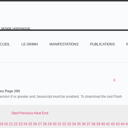
E MONDE HISPANIQUE
CUEIL
LE GRIMH
MANIFESTATIONS
PUBLICATIONS
es Page 290
version 8 or greater and Javascript must be enabled. To download the last Flash
Start
Previous
Next
End
19
20
21
22
23
24
25
26
27
28
29
30
31
32
33
34
35
36
37
38
39
40
41
42
43
44
4