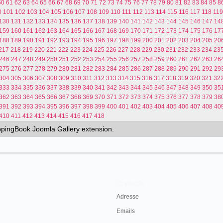
60
61
62
63
64
65
66
67
68
69
70
71
72
73
74
75
76
77
78
79
80
81
82
83
84
85
8
0
101
102
103
104
105
106
107
108
109
110
111
112
113
114
115
116
117
118
119
130
131
132
133
134
135
136
137
138
139
140
141
142
143
144
145
146
147
14
159
160
161
162
163
164
165
166
167
168
169
170
171
172
173
174
175
176
17
188
189
190
191
192
193
194
195
196
197
198
199
200
201
202
203
204
205
20
217
218
219
220
221
222
223
224
225
226
227
228
229
230
231
232
233
234
23
246
247
248
249
250
251
252
253
254
255
256
257
258
259
260
261
262
263
26
275
276
277
278
279
280
281
282
283
284
285
286
287
288
289
290
291
292
29
304
305
306
307
308
309
310
311
312
313
314
315
316
317
318
319
320
321
32
333
334
335
336
337
338
339
340
341
342
343
344
345
346
347
348
349
350
35
362
363
364
365
366
367
368
369
370
371
372
373
374
375
376
377
378
379
38
391
392
393
394
395
396
397
398
399
400
401
402
403
404
405
406
407
408
40
410
411
412
413
414
415
416
417
418
ippingBook
Joomla Gallery
extension.
Contacts
Adresse
Emails