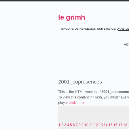
le grimh
GROUPE DE RÉFLEXION SUR L'IMAGE DANS L
AC
2001_copresences
This is the HTML version of
2001_copresenc
To view this content in Flash, you must have 
player
click here
1
2
3
4
5
6
7
8
9
10
11
12
13
14
15
16
17
18