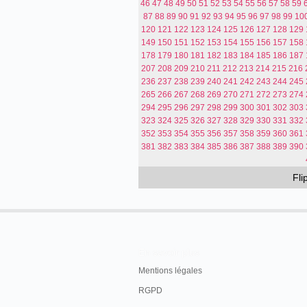
46
47
48
49
50
51
52
53
54
55
56
57
58
59
87
88
89
90
91
92
93
94
95
96
97
98
99
10
120
121
122
123
124
125
126
127
128
129
149
150
151
152
153
154
155
156
157
158
178
179
180
181
182
183
184
185
186
187
207
208
209
210
211
212
213
214
215
216
236
237
238
239
240
241
242
243
244
245
265
266
267
268
269
270
271
272
273
274
294
295
296
297
298
299
300
301
302
303
323
324
325
326
327
328
329
330
331
332
352
353
354
355
356
357
358
359
360
361
381
382
383
384
385
386
387
388
389
390
Fl
En savoir plus
Mentions légales
RGPD