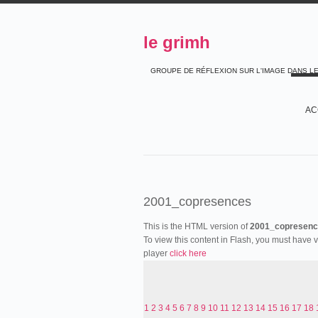
le grimh
GROUPE DE RÉFLEXION SUR L'IMAGE DANS L
AC
2001_copresences
This is the HTML version of
2001_copresenc
To view this content in Flash, you must have 
player
click here
1
2
3
4
5
6
7
8
9
10
11
12
13
14
15
16
17
18