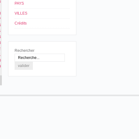
6
PAYS
8
VILLES
7
Crédits
6
5
4
3
2
Rechercher
1
0
9