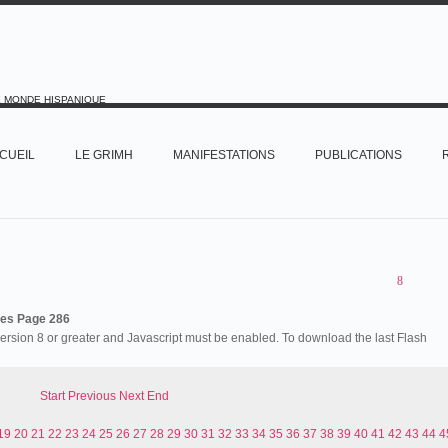
E MONDE HISPANIQUE
CUEIL
LE GRIMH
MANIFESTATIONS
PUBLICATIONS
es Page 286
version 8 or greater and Javascript must be enabled. To download the last Flash
Start
Previous
Next
End
19
20
21
22
23
24
25
26
27
28
29
30
31
32
33
34
35
36
37
38
39
40
41
42
43
44
4