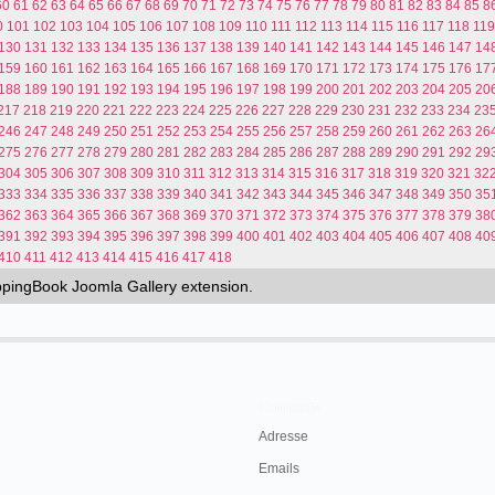
60
61
62
63
64
65
66
67
68
69
70
71
72
73
74
75
76
77
78
79
80
81
82
83
84
85
8
0
101
102
103
104
105
106
107
108
109
110
111
112
113
114
115
116
117
118
119
130
131
132
133
134
135
136
137
138
139
140
141
142
143
144
145
146
147
14
159
160
161
162
163
164
165
166
167
168
169
170
171
172
173
174
175
176
17
188
189
190
191
192
193
194
195
196
197
198
199
200
201
202
203
204
205
20
217
218
219
220
221
222
223
224
225
226
227
228
229
230
231
232
233
234
23
246
247
248
249
250
251
252
253
254
255
256
257
258
259
260
261
262
263
26
275
276
277
278
279
280
281
282
283
284
285
286
287
288
289
290
291
292
29
304
305
306
307
308
309
310
311
312
313
314
315
316
317
318
319
320
321
32
333
334
335
336
337
338
339
340
341
342
343
344
345
346
347
348
349
350
35
362
363
364
365
366
367
368
369
370
371
372
373
374
375
376
377
378
379
38
391
392
393
394
395
396
397
398
399
400
401
402
403
404
405
406
407
408
40
410
411
412
413
414
415
416
417
418
ippingBook
Joomla Gallery
extension.
Contacts
Adresse
Emails