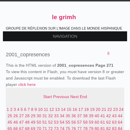
le grimh
GROUPE DE RÉFLEXION SUR L'IMAGE DANS LE MONDE HISPANIQUE
NAVIGATION
2001_copresences
This is the HTML version of
2001_copresences Page 271
To view this content in Flash, you must have version 8 or greater
and Javascript must be enabled. To download the last Flash
player
click here
Start
Previous
Next
End
1
2
3
4
5
6
7
8
9
10
11
12
13
14
15
16
17
18
19
20
21
22
23
24
25
26
27
28
29
30
31
32
33
34
35
36
37
38
39
40
41
42
43
44
45
46
47
48
49
50
51
52
53
54
55
56
57
58
59
60
61
62
63
64
65
66
67
68
69
70
71
72
73
74
75
76
77
78
79
80
81
82
83
84