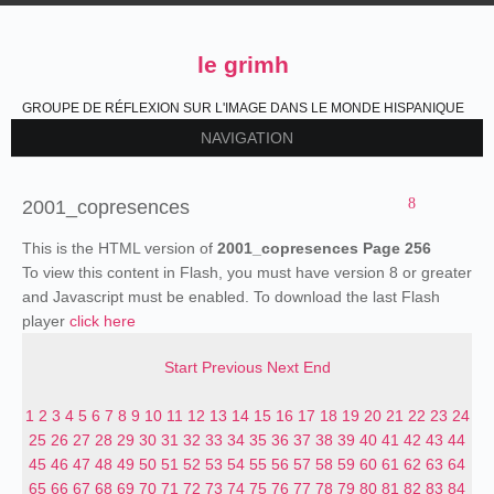
le grimh
GROUPE DE RÉFLEXION SUR L'IMAGE DANS LE MONDE HISPANIQUE
NAVIGATION
2001_copresences
This is the HTML version of
2001_copresences Page 256
To view this content in Flash, you must have version 8 or greater
and Javascript must be enabled. To download the last Flash
player
click here
Start
Previous
Next
End
1
2
3
4
5
6
7
8
9
10
11
12
13
14
15
16
17
18
19
20
21
22
23
24
25
26
27
28
29
30
31
32
33
34
35
36
37
38
39
40
41
42
43
44
45
46
47
48
49
50
51
52
53
54
55
56
57
58
59
60
61
62
63
64
65
66
67
68
69
70
71
72
73
74
75
76
77
78
79
80
81
82
83
84