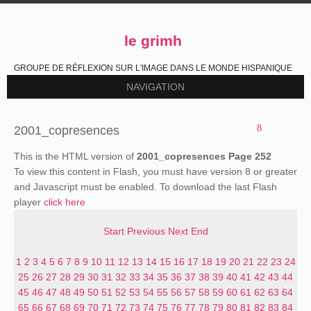
le grimh
GROUPE DE RÉFLEXION SUR L'IMAGE DANS LE MONDE HISPANIQUE
NAVIGATION
2001_copresences
This is the HTML version of
2001_copresences Page 252
To view this content in Flash, you must have version 8 or greater
and Javascript must be enabled. To download the last Flash
player
click here
Start
Previous
Next
End
1
2
3
4
5
6
7
8
9
10
11
12
13
14
15
16
17
18
19
20
21
22
23
24
25
26
27
28
29
30
31
32
33
34
35
36
37
38
39
40
41
42
43
44
45
46
47
48
49
50
51
52
53
54
55
56
57
58
59
60
61
62
63
64
65
66
67
68
69
70
71
72
73
74
75
76
77
78
79
80
81
82
83
84