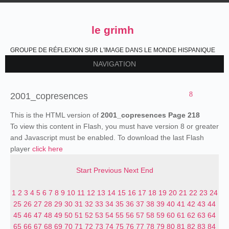
le grimh
GROUPE DE RÉFLEXION SUR L'IMAGE DANS LE MONDE HISPANIQUE
NAVIGATION
2001_copresences
This is the HTML version of
2001_copresences Page 218
To view this content in Flash, you must have version 8 or greater
and Javascript must be enabled. To download the last Flash
player
click here
Start
Previous
Next
End
1
2
3
4
5
6
7
8
9
10
11
12
13
14
15
16
17
18
19
20
21
22
23
24
25
26
27
28
29
30
31
32
33
34
35
36
37
38
39
40
41
42
43
44
45
46
47
48
49
50
51
52
53
54
55
56
57
58
59
60
61
62
63
64
65
66
67
68
69
70
71
72
73
74
75
76
77
78
79
80
81
82
83
84