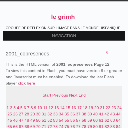
le grimh
GROUPE DE RÉFLEXION SUR L'IMAGE DANS LE MONDE HISPANIQUE
NAVIGATION
2001_copresences
This is the HTML version of
2001_copresences Page 12
To view this content in Flash, you must have version 8 or greater
and Javascript must be enabled. To download the last Flash
player
click here
Start
Previous
Next
End
1
2
3
4
5
6
7
8
9
10
11
12
13
14
15
16
17
18
19
20
21
22
23
24
25
26
27
28
29
30
31
32
33
34
35
36
37
38
39
40
41
42
43
44
45
46
47
48
49
50
51
52
53
54
55
56
57
58
59
60
61
62
63
64
65
66
67
68
69
70
71
72
73
74
75
76
77
78
79
80
81
82
83
84