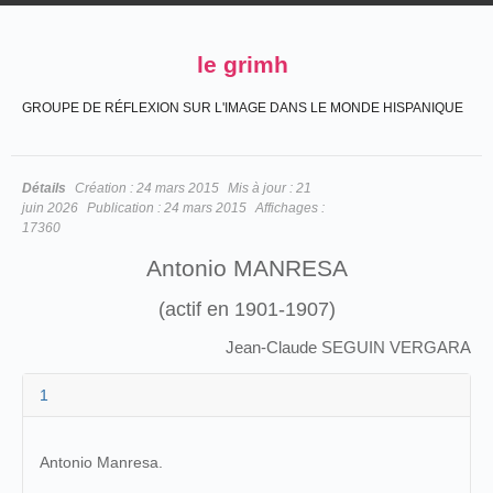
le grimh
GROUPE DE RÉFLEXION SUR L'IMAGE DANS LE MONDE HISPANIQUE
Détails
Création :
24 mars 2015
Mis à jour :
21
juin 2026
Publication :
24 mars 2015
Affichages :
17360
Antonio MANRESA
(actif en 1901-1907)
Jean-Claude SEGUIN VERGARA
1
Antonio Manresa.