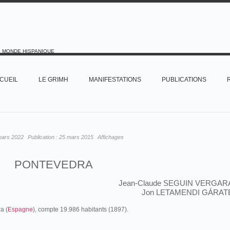
E MONDE HISPANIQUE
CUEIL
LE GRIMH
MANIFESTATIONS
PUBLICATIONS
mars 2022
Publication :
25 mars 2015
Affichages
PONTEVEDRA
Jean-Claude SEGUIN VERGAR
Jon LETAMENDI GÁRAT
a (
Espagne
), compte 19.986 habitants (1897).