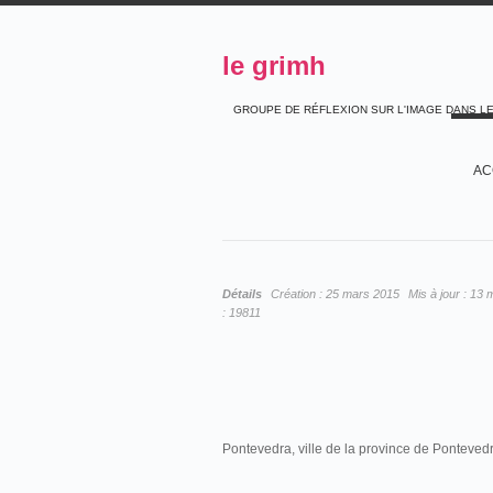
le grimh
GROUPE DE RÉFLEXION SUR L'IMAGE DANS L
AC
Détails
Création :
25 mars 2015
Mis à jour :
13 
:
19811
Pontevedra, ville de la province de Pontevedr