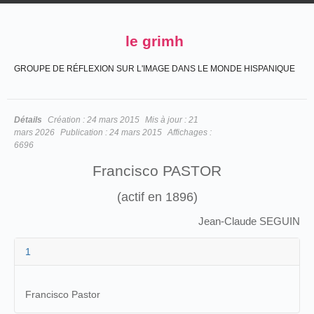
le grimh
GROUPE DE RÉFLEXION SUR L'IMAGE DANS LE MONDE HISPANIQUE
Détails
Création :
24 mars 2015
Mis à jour :
21
mars 2026
Publication :
24 mars 2015
Affichages :
6696
Francisco PASTOR
(actif en 1896)
Jean-Claude SEGUIN
1
Francisco Pastor