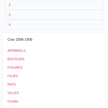
2
3
Miguel Andrés solicita autorización para instalar un
4
cinematógrafo en
Alicante
(octubre de 1899).
Cine 1896-1906
APPAREILS
ÉDITEURS
FIGURES
FILMS
PAYS
VILLES
Crédits