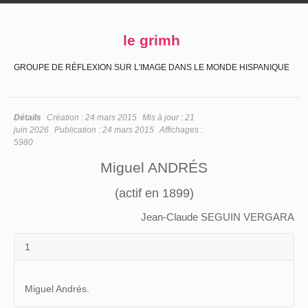
le grimh
GROUPE DE RÉFLEXION SUR L'IMAGE DANS LE MONDE HISPANIQUE
Détails
Création :
24 mars 2015
Mis à jour :
21
juin 2026
Publication :
24 mars 2015
Affichages :
5980
Miguel ANDRÉS
(actif en 1899)
Jean-Claude SEGUIN VERGARA
1
Miguel Andrés.