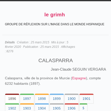
le grimh
GROUPE DE RÉFLEXION SUR L'IMAGE DANS LE MONDE HISPANIQUE
Détails
Création :
25 mars 2015
Mis à jour :
5
février 2020
Publication :
25 mars 2015
Affichages
:
8276
CALASPARRA
Jean-Claude SEGUIN VERGARA
Calasparra, ville de la province de Murcie (
Espagne
), compte
6232 habitants (1897).
1896
1897
1898
1899
1900
1901
1902
1903
1904
1905
1906
$