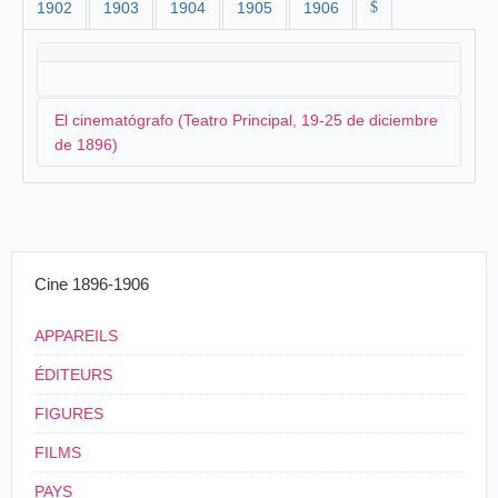
1902
1903
1904
1905
1906
$
El cinematógrafo (Teatro Principal, 19-25 de diciembre
de 1896)
El cinematógrafo que se presenta en Alcoy en
diciembre es el que viene de
Murcia
aunque no llega
con la compañía de Casto Casielles. El operador
Cine 1896-1906
podría ser
Adolfo [Arrengo]
que anteriormente ha
manejado el aparato. La inauguración se anuncia dos
veces el mismo día en
El Serpis
:
APPAREILS
ÉDITEURS
El sábado por la noche, se exhibirá en
nuestro teatro Principal, durante los entreactos,
FIGURES
el Cinematógrafo o la fotografía animada,
FILMS
maravilloso adelanto de las ciencias modernas,
que tantos aplausos ha alcanzado, y que tan feliz
PAYS
acogida ha tenido en todas las poblaciones donde