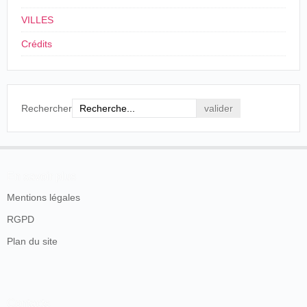
se ha
presentado.
VILLES
El Serpis
, Alcoy, viernes 18 de diciembre de
Crédits
1896, p. 2.
y
Rechercher
NOTAS TEATRALES
[...]
Para el próximo sábado, se está organizando una
función que, según todas las trazas, ha de
resultar un verdadero acontecimiento; pues a
En savoir plus
más de lo selecto de las obras teatrales, se
exhibirá durante los entreactos el cinematógravo
Mentions légales
[sic], espectáculo nunca visto en esta población,
y que constituye en nuestros días el paso más
RGPD
gigante de la ciencia moderna, aplicando al arte
Plan du site
de la fotografía, que por medio de ese feliz
procedimiento, resulta animada, con todos los
movimientos y accidentes de la vida real, que
copia con fidelidad asombrosa.
J.M.C.
Contacts