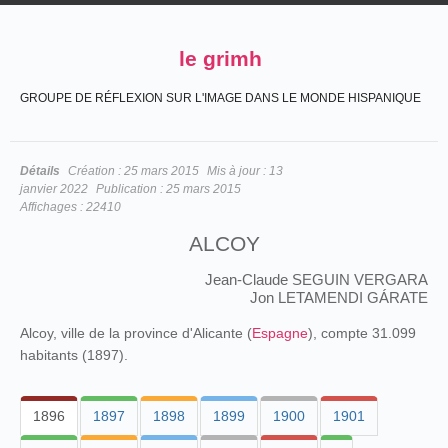
le grimh
GROUPE DE RÉFLEXION SUR L'IMAGE DANS LE MONDE HISPANIQUE
Détails
Création :
25 mars 2015
Mis à jour :
13
janvier 2022
Publication :
25 mars 2015
Affichages :
22410
ALCOY
Jean-Claude SEGUIN VERGARA
Jon LETAMENDI GÁRATE
Alcoy, ville de la province d'Alicante (
Espagne
), compte 31.099
habitants (1897).
1896
1897
1898
1899
1900
1901