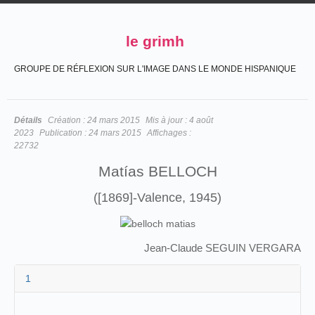
le grimh
GROUPE DE RÉFLEXION SUR L'IMAGE DANS LE MONDE HISPANIQUE
Détails
Création :
24 mars 2015
Mis à jour :
4 août
2023
Publication :
24 mars 2015
Affichages :
22732
Matías BELLOCH
([1869]-Valence, 1945)
Jean-Claude SEGUIN VERGARA
1