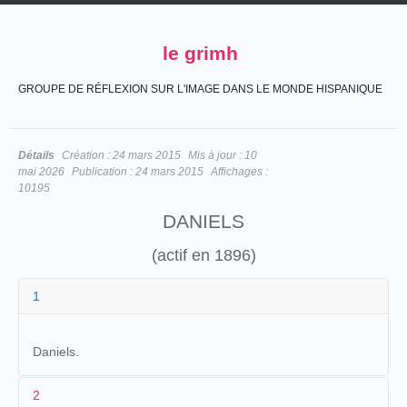
le grimh
GROUPE DE RÉFLEXION SUR L'IMAGE DANS LE MONDE HISPANIQUE
Détails
Création :
24 mars 2015
Mis à jour :
10
mai 2026
Publication :
24 mars 2015
Affichages :
10195
DANIELS
(actif en 1896)
1
Daniels.
2