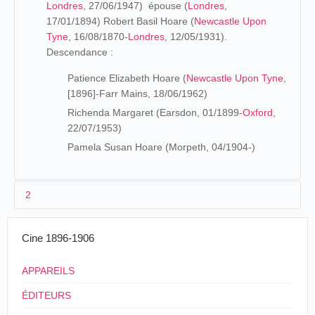
Londres
, 27/06/1947) épouse (
Londres
,
17/01/1894) Robert Basil Hoare (
Newcastle Upon
Tyne
, 16/08/1870-
Londres
, 12/05/1931).
Descendance :
Patience Elizabeth Hoare (
Newcastle Upon Tyne
,
[1896]-Farr Mains, 18/06/1962)
Richenda Margaret (Earsdon, 01/1899-
Oxford
,
22/07/1953)
Pamela Susan Hoare (Morpeth, 04/1904-)
2
Cine 1896-1906
Julian W. Orde
fait ses études à Haileybury, avant
d'entamer, à la Gurney's Bank de Yarmouth - à laquelle
son père est associé -, une carrière dans la banque. Dans
APPAREILS
les années 1880, il quitte la
Grande-Bretagne
pour les
ÉDITEURS
États-Unis
où il tente sa chance comme agriculteur