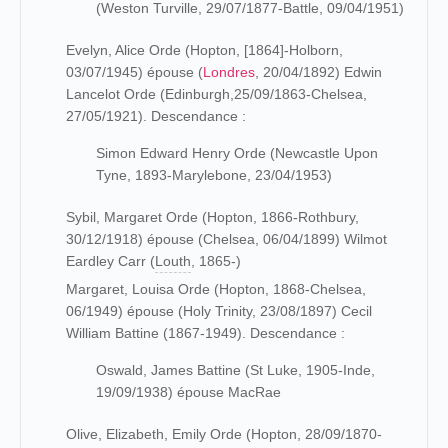
(Weston Turville, 29/07/1877-Battle, 09/04/1951)
Evelyn, Alice Orde (Hopton, [1864]-Holborn,
03/07/1945) épouse (
Londres
, 20/04/1892) Edwin
Lancelot Orde (Edinburgh,25/09/1863-Chelsea,
27/05/1921). Descendance :
Simon Edward Henry Orde (Newcastle Upon
Tyne, 1893-Marylebone, 23/04/1953)
Sybil, Margaret Orde (Hopton, 1866-Rothbury,
30/12/1918) épouse (Chelsea, 06/04/1899) Wilmot
Eardley Carr (
Louth
, 1865-)
Margaret, Louisa Orde (Hopton, 1868-Chelsea,
06/1949) épouse (Holy Trinity, 23/08/1897) Cecil
William Battine (1867-1949). Descendance :
Oswald, James Battine (St Luke, 1905-Inde,
19/09/1938) épouse MacRae
Olive, Elizabeth, Emily Orde (Hopton, 28/09/1870-