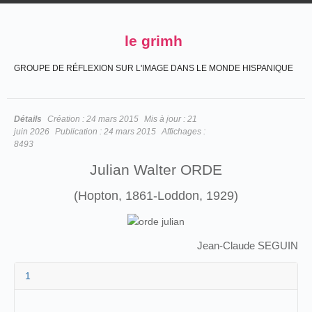
le grimh
GROUPE DE RÉFLEXION SUR L'IMAGE DANS LE MONDE HISPANIQUE
Détails
Création :
24 mars 2015
Mis à jour :
21
juin 2026
Publication :
24 mars 2015
Affichages :
8493
Julian Walter ORDE
(Hopton, 1861-Loddon, 1929)
Jean-Claude SEGUIN
1