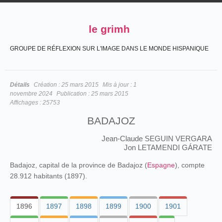
le grimh
GROUPE DE RÉFLEXION SUR L'IMAGE DANS LE MONDE HISPANIQUE
Détails
Création :
25 mars 2015
Mis à jour :
1
novembre 2024
Publication :
25 mars 2015
Affichages :
25753
BADAJOZ
Jean-Claude SEGUIN VERGARA
Jon LETAMENDI GÁRATE
Badajoz, capital de la province de Badajoz (
Espagne
), compte
28.912 habitants (1897).
1896
1897
1898
1899
1900
1901