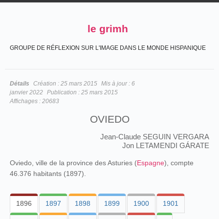
le grimh
GROUPE DE RÉFLEXION SUR L'IMAGE DANS LE MONDE HISPANIQUE
Détails
Création :
25 mars 2015
Mis à jour :
6
janvier 2022
Publication :
25 mars 2015
Affichages :
20683
OVIEDO
Jean-Claude SEGUIN VERGARA
Jon LETAMENDI GÁRATE
Oviedo, ville de la province des Asturies (
Espagne
), compte
46.376 habitants (1897).
1896
1897
1898
1899
1900
1901