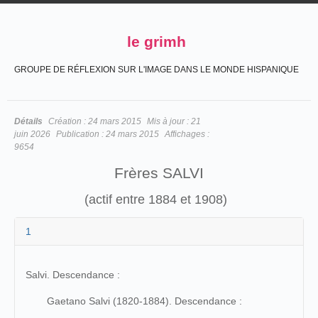
le grimh
GROUPE DE RÉFLEXION SUR L'IMAGE DANS LE MONDE HISPANIQUE
Détails
Création :
24 mars 2015
Mis à jour :
21
juin 2026
Publication :
24 mars 2015
Affichages :
9654
Frères SALVI
(actif entre 1884 et 1908)
1
Salvi. Descendance :
Gaetano Salvi (1820-1884). Descendance :