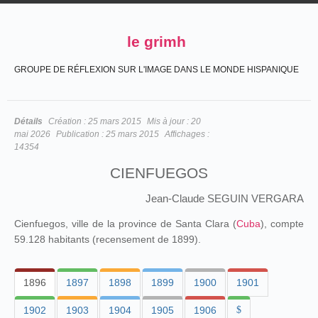
le grimh
GROUPE DE RÉFLEXION SUR L'IMAGE DANS LE MONDE HISPANIQUE
Détails
Création :
25 mars 2015
Mis à jour :
20
mai 2026
Publication :
25 mars 2015
Affichages :
14354
CIENFUEGOS
Jean-Claude SEGUIN VERGARA
Cienfuegos, ville de la province de Santa Clara (
Cuba
), compte
59.128 habitants (recensement de 1899).
1896
1897
1898
1899
1900
1901
1902
1903
1904
1905
1906
$