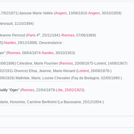
 17/02/1871) épouse Marie Vallée (
Angers
, 13/08/1810-
Angers
, 30/10/1859)
tevrault, 11/10/1894)
e
Jeanne Perroud
(
Paris
4
, 25/11/1841-
Rennes
, 07/06/1869)
5]-
Nantes
, 29/12/1888). Descendance :
ger"
(
Rennes
, 08/04/1874-
Nantes
, 30/10/1953)
4/06/1896)
Célestine, Marie Fournier
(
Rennes
, 20/08/1875-Lorient, 14/06/1907)
/02/1911-Divorce) Elisa, Jeanne, Marie Alesard (
Lorient
, 26/08/1878-)
4/09/1929)
Mathilde, Marie, Louise Chevalier
(Fay de Bretagne, 02/05/1890-)
Bailly
"
Oger
"
(
Rennes
, 22/04/1879-
Lille
,
25/02/1923
).
Marie, Honorine, Caroline Berthelot
(La Baussaine, 25/12/1854-)