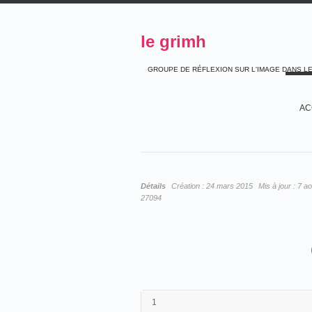
le grimh
GROUPE DE RÉFLEXION SUR L'IMAGE DANS L
AC
Détails
Création :
24 mars 2015
Mis à jour :
7 ao
27094
1