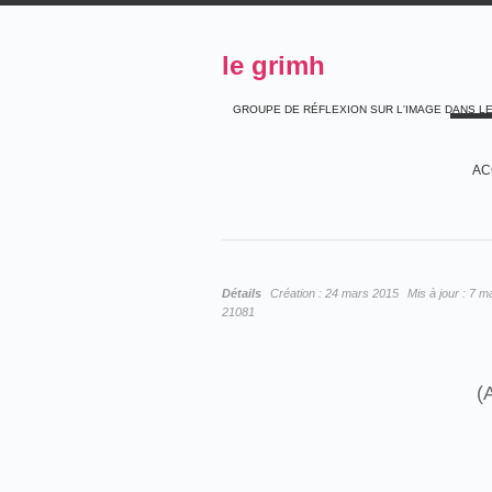
le grimh
GROUPE DE RÉFLEXION SUR L'IMAGE DANS L
AC
Détails
Création :
24 mars 2015
Mis à jour :
7 m
21081
(