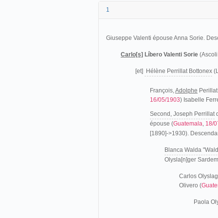
1
Giuseppe Valenti épouse Anna Sorie. Des
Carlo[s]
Líbero Valenti Sorie
(Ascoli
[et]
Hélène Perrillat Bottonex
(
François,
Adolphe
Perilla
16/05/1903
) Isabelle Ferr
Second, Joseph Perrillat
d
épouse (
Guatemala
,
18/0
[1890]->1930). Descenda
Blanca Walda "Walda
Olysla[n]ger Sarde
Carlos Olyslage
Olivero (
Guate
Paola Ol