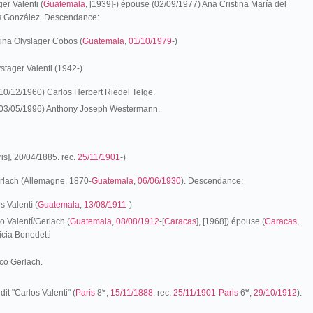
er Valenti (
Guatemala
, [1939]-) épouse (02/09/1977) Ana Cristina María del
s González. Descendance:
tina Olyslager Cobos (
Guatemala
,
01/10/1979
-)
tager Valenti (1942-)
10/12/1960) Carlos Herbert Riedel Telge.
03/05/1996) Anthony Joseph Westermann.
is], 20/04/1885. rec.
25/11/1901
-)
rlach (Allemagne, 1870-
Guatemala
,
06/06/1930
). Descendance;
s Valentí (
Guatemala
,
13/08/1911
-)
o Valentí/Gerlach (
Guatemala
,
08/08/1912
-[
Caracas
], [1968]) épouse (
Caracas
,
icia Benedetti
co Gerlach.
e
e
dit "Carlos Valenti" (
Paris
8
,
15/11/1888
. rec.
25/11/1901
-
Paris
6
,
29/10/1912
).