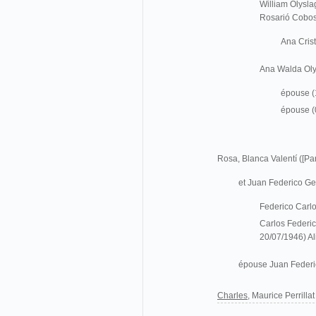
William Olyslag
Rosarió Cobo
Ana Cris
Ana Walda Olys
épouse (
épouse (
Rosa, Blanca Valentí ([Par
et Juan Federico Ge
Federico Carlo
Carlos Federic
20/07/1946) Al
épouse Juan Federi
Charles,
Maurice Perrillat