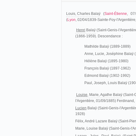
Louis, Charles Balaÿ
(
Saint-Étienne
, 07
(
Lyon
, 02/04/1839-Sainte-Foy-l'Argentièr
Henri
Balaÿ
(Saint-Genis-l'Argentièr
(1866-1959). Descendance :
Mathilde Balaÿ (1889-1889)
Anne, Lucie, Joséphine Balaÿ 
Hélène Balaÿ (1895-1980)
François Balaÿ (1897-1962)
Edmond Balaÿ (1902-1992)
Paul, Joseph, Louis Balaÿ (19
Louise,
Marie, Agathe Balaÿ
(Saint-G
l'Argentière, 01/09/1885) Ferdinand,
Lucien
Balaÿ (Saint-Genis-l'Argenti
1928)
Félix, André Lazare Balaÿ (Saint-Pi
Marie, Louise Balaÿ (Saint-Genis-l'A