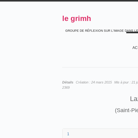
le grimh
GROUPE DE RÉFLEXION SUR L'IMAGE DANS L
AC
Détails
Création :
24 mars 2015
Mis à jour :
21 j
2369
La
(Saint-Pi
1