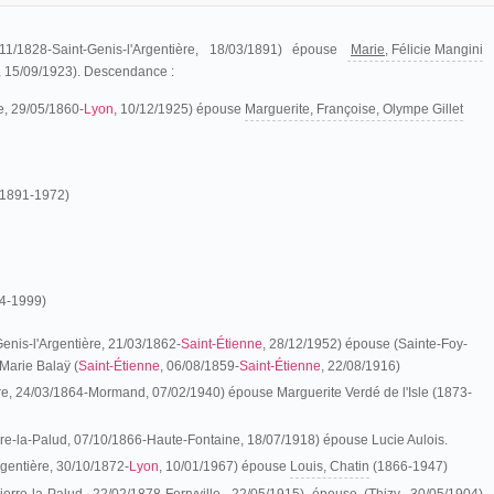
/11/1828-Saint-Genis-l'Argentière, 18/03/1891) épouse
Marie,
Félicie Mangini
e, 15/09/1923). Descendance :
e, 29/05/1860-
Lyon
, 10/12/1925) épouse
Marguerite, Françoise, Olympe Gillet
(1891-1972)
04-1999)
enis-l'Argentière, 21/03/1862-
Saint-Étienne
, 28/12/1952) épouse (Sainte-Foy-
 Marie Balaÿ (
Saint-Étienne
, 06/08/1859-
Saint-Étienne
, 22/08/1916)
ère, 24/03/1864-Mormand, 07/02/1940) épouse Marguerite Verdé de l'Isle (1873-
erre-la-Palud, 07/10/1866-Haute-Fontaine, 18/07/1918) épouse Lucie Aulois.
rgentière, 30/10/1872-
Lyon
, 10/01/1967) épouse
Louis, Chatin
(1866-1947)