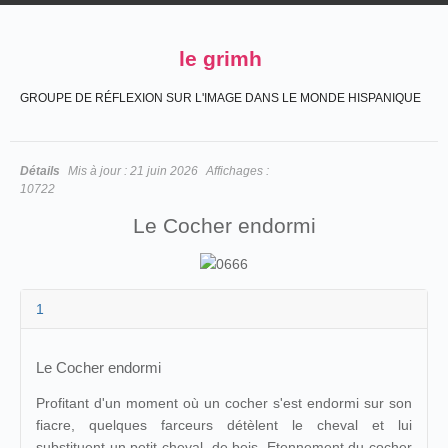
le grimh
GROUPE DE RÉFLEXION SUR L'IMAGE DANS LE MONDE HISPANIQUE
Détails
Mis à jour :
21 juin 2026
Affichages :
10722
Le Cocher endormi
1
Le Cocher endormi
Profitant d'un moment où un cocher s'est endormi sur son
fiacre, quelques farceurs détèlent le cheval et lui
substituent un petit cheval de bois. Etonnement du cocher