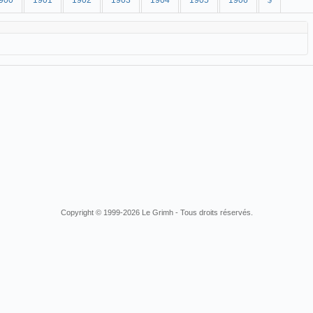
900
1901
1902
1903
1904
1905
1906
$
Copyright © 1999-2026 Le Grimh - Tous droits réservés.