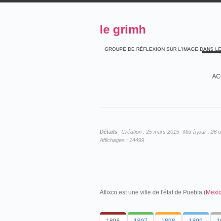
le grimh
GROUPE DE RÉFLEXION SUR L'IMAGE DANS L
AC
Détails
Création :
25 mars 2015
Mis à jour :
26 
Affichages :
14499
Atlixco est une ville de l'état de Puebla (
Mexi