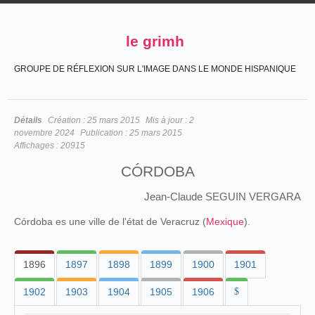
le grimh
GROUPE DE RÉFLEXION SUR L'IMAGE DANS LE MONDE HISPANIQUE
Détails
Création :
25 mars 2015
Mis à jour :
2
novembre 2024
Publication :
25 mars 2015
Affichages :
20915
CÓRDOBA
Jean-Claude SEGUIN VERGARA
Córdoba es une ville de l'état de Veracruz (
Mexique
).
1896
1897
1898
1899
1900
1901
1902
1903
1904
1905
1906
$