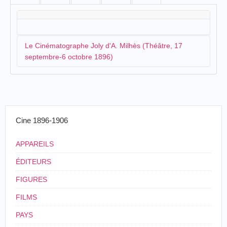
Le Cinématographe Joly d'A. Milhès (Théâtre, 17
septembre-6 octobre 1896)
Charpentier Richard-éditeur, Mézières,
Charleville-le Théâtre (1839)
(c.
1908)
Cine 1896-1906
Après avoir présenté son cinématographe Joly à
Rethel
,
A. Milhès
organise une tournée dans les
APPAREILS
Ardennes et dans la région. Il se retrouve ainsi à
Charleville, à la fin du mois de septembre, où il
ÉDITEURS
organise une première séance au théâtre le jeudi 17
FIGURES
septembre :
FILMS
M. Milhès, ex-opérateur retoucheur des
premières maisons de photographie de Paris,
PAYS
donnera, ce soir, 17 septembre et jours suivants,