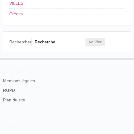
VILLES
au théâtre, à 8 heures, des séances très
intéressantes de cinématographie. Grandes
Crédits
projections de scènes variées de la rue, de la
place publique, de la vie militaire ; vues
maritimes ; scènes intimes et humoristiques, etc.
Le Courrier des Ardennes
, Charleville, vendredi
Rechercher
18 septembre 1896, p. 1
Le Petit Ardennais
donne le compte rendu suivant :
En savoir plus
Le cinématographe Joly, que nous a
présenté jeudi et vendredi au théâtre M.
Mentions légales
Milhès avait attiré assez de monde.
Cinématographe ! encore un mot nouveau,
RGPD
inconnu du public en général. Cela vaut-il la
peine d'être vu ? dit-on.
Plan du site
Mais oui, car c'est très drôle de voir des
photographies en projections lumineuses animées
et donnant l'illusion de la vie.
Exemple :
une bicycliste novice
apprend à
Contacts
monter. Le photographe l'a prise dans diverses
poses. Tous ses gestes sont reproduits... même la