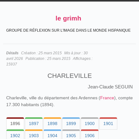
le grimh
GROUPE DE RÉFLEXION SUR L'IMAGE DANS LE MONDE HISPANIQUE
Détails
Création :
25 mars 2015
Mis à jour :
30
avril 2026
Publication :
25 mars 2015
Affichages :
15937
CHARLEVILLE
Jean-Claude SEGUIN
Charleville, ville du département des Ardennes (
France
), compte
17.300 habitants (1894).
1896
1897
1898
1899
1900
1901
1902
1903
1904
1905
1906