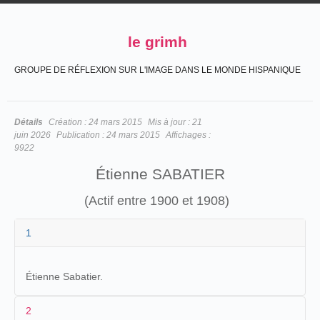
le grimh
GROUPE DE RÉFLEXION SUR L'IMAGE DANS LE MONDE HISPANIQUE
Détails
Création :
24 mars 2015
Mis à jour :
21
juin 2026
Publication :
24 mars 2015
Affichages :
9922
Étienne SABATIER
(Actif entre 1900 et 1908)
1
Étienne Sabatier.
2