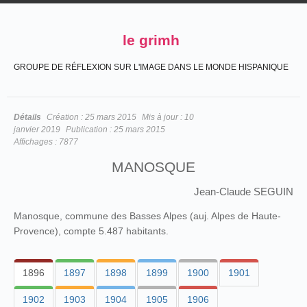
le grimh
GROUPE DE RÉFLEXION SUR L'IMAGE DANS LE MONDE HISPANIQUE
Détails
Création :
25 mars 2015
Mis à jour :
10
janvier 2019
Publication :
25 mars 2015
Affichages :
7877
MANOSQUE
Jean-Claude SEGUIN
Manosque, commune des Basses Alpes (auj. Alpes de Haute-
Provence), compte 5.487 habitants.
1896
1897
1898
1899
1900
1901
1902
1903
1904
1905
1906