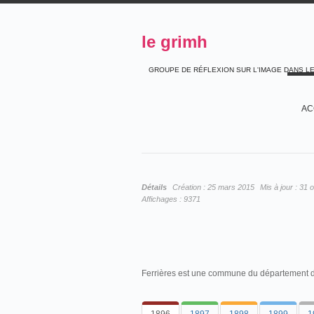
le grimh
GROUPE DE RÉFLEXION SUR L'IMAGE DANS L
AC
Détails
Création :
25 mars 2015
Mis à jour :
31 
Affichages :
9371
Ferrières est une commune du département d