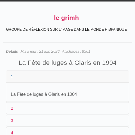
le grimh
GROUPE DE RÉFLEXION SUR L'IMAGE DANS LE MONDE HISPANIQUE
Détails
Mis à jour :
21 juin 2026
Affichages :
8561
La Fête de luges à Glaris en 1904
1
La Fête de luges à Glaris en 1904
2
3
1
Louis Praiss
4
2
Louis Praiss