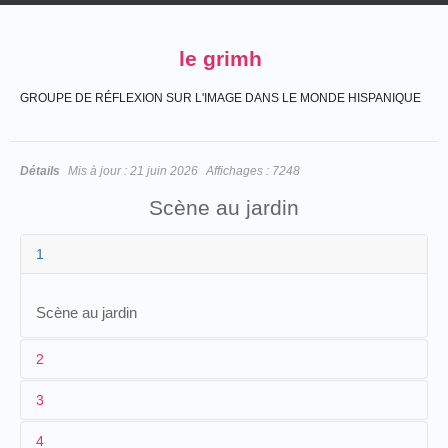
le grimh
GROUPE DE RÉFLEXION SUR L'IMAGE DANS LE MONDE HISPANIQUE
Détails
Mis à jour :
21 juin 2026
Affichages :
7248
Scène au jardin
1
Scène au jardin
2
3
1
[
Louis Praiss
]
4
2
n.c.