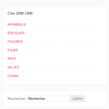
Louis Praiss
20/03/1902
Suisse
,
Lausanne
P
hono-Cinématogr
3
Cine 1896-1906
4
APPAREILS
ÉDITEURS
FIGURES
FILMS
PAYS
VILLES
Crédits
Rechercher