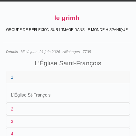
le grimh
GROUPE DE RÉFLEXION SUR L'IMAGE DANS LE MONDE HISPANIQUE
Détails
Mis à jour :
21 juin 2026
Affichages :
7735
L'Église Saint-François
1
L'Église St-François
2
3
1
Louis Praiss
4
2
Louis Praiss