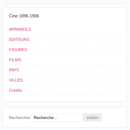
Louis Praiss
20/03/1902
Suisse
,
Lausanne
P
hono-Cinémato
3
[03]/1902
Cine 1896-1906
4
Suisse
,
Lausanne
e
Lausanne-Eglise St.-François
(début XX
siècle)
APPAREILS
ÉDITEURS
FIGURES
FILMS
PAYS
VILLES
Crédits
Rechercher