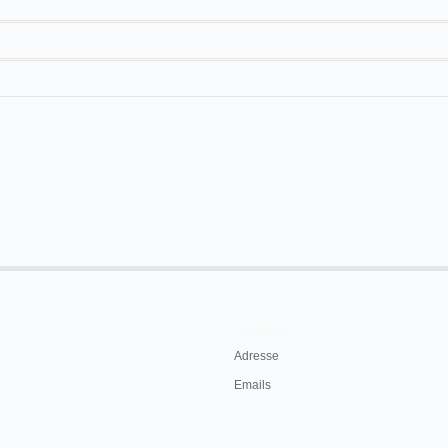
aiss
Promenade en vitesse à travers la ville de Lausanne et
Ouchy
tographe
Contacts
Adresse
Emails