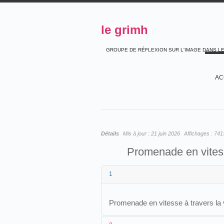
le grimh
GROUPE DE RÉFLEXION SUR L'IMAGE DANS L
AC
Détails
Mis à jour :
21 juin 2026
Affichages :
741
Promenade en vitess
1
Promenade en vitesse à travers la 