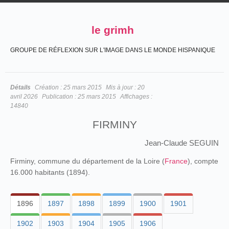
le grimh
GROUPE DE RÉFLEXION SUR L'IMAGE DANS LE MONDE HISPANIQUE
Détails
Création :
25 mars 2015
Mis à jour :
20
avril 2026
Publication :
25 mars 2015
Affichages :
14840
FIRMINY
Jean-Claude SEGUIN
Firminy, commune du département de la Loire (
France
), compte
16.000 habitants (1894).
1896
1897
1898
1899
1900
1901
1902
1903
1904
1905
1906