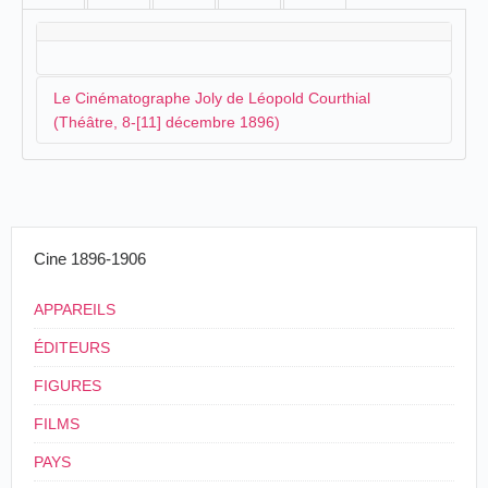
Le Cinématographe Joly de Léopold Courthial
(Théâtre, 8-[11] décembre 1896)
Le photographe local,
Léopold Courthial
, a fait
l'acquisition d'un appareil Joly, commercialisé par
Ernest Normandin
et parcourt la région en organisant
Cine 1896-1906
des séances de projection. À Privas, plusieurs séances
sont organisées à partir du
8 décembre
:
APPAREILS
Cinématographe.-A partir du 8 courant, M.
ÉDITEURS
Léopold Courthial, photographe à Privas,
donnera de grandes projections photographiques
FIGURES
animées par le cinématographe, système Joly,
tous les jours à 8 h du soir, au théâtre de notre
FILMS
ville.
PAYS
La Croix de l'Ardèche, Annonay, 13 décembre