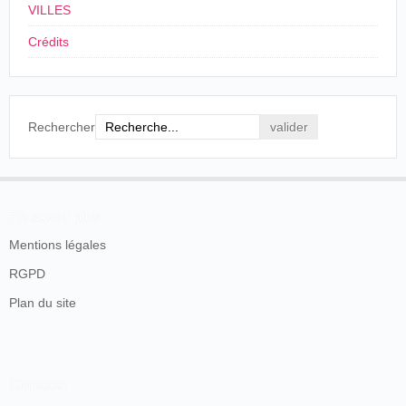
VILLES
1896, p. 2.
Crédits
Un autre journal apporte quelques informations
supplémentaires :
Cinématographe.-M. Courthial,
Rechercher
photographe, ayant fait l'acquisition d'un très bel
appareil du système perfectionné Joly, pour les
projections photographiques animées, notre
population privadoise aura la bonne fortune de
pouvoir assister pendant quelques jours aux très
En savoir plus
intéressantes séances du cinématographe de M.
Courthial, le soir à 8 h, au théâtre municipal.
Mentions légales
C'est un spectacle dont personne ne voudra se
priver, assurément, car il en vaut la peine.
RGPD
Plan du site
Le Patriote de l'Ardèche, 9 décembre 1896.
Une nouvelle annonce, encore plus brève, signale une
nouvelle séance de photographies animées :
Contacts