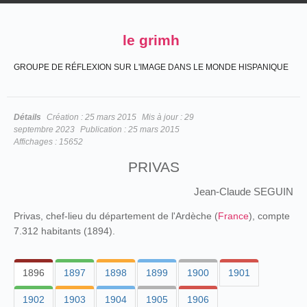
le grimh
GROUPE DE RÉFLEXION SUR L'IMAGE DANS LE MONDE HISPANIQUE
Détails
Création :
25 mars 2015
Mis à jour :
29
septembre 2023
Publication :
25 mars 2015
Affichages :
15652
PRIVAS
Jean-Claude SEGUIN
Privas, chef-lieu du département de l'Ardèche (
France
), compte
7.312 habitants (1894).
1896
1897
1898
1899
1900
1901
1902
1903
1904
1905
1906