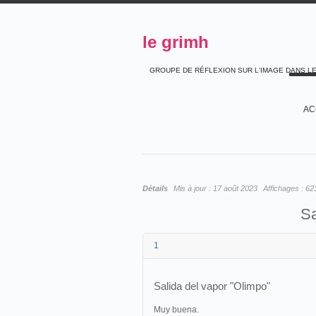
le grimh
GROUPE DE RÉFLEXION SUR L'IMAGE DANS L
AC
Détails
Mis à jour :
17 août 2023
Affichages :
62
Sa
1
Salida del vapor "Olimpo"
Muy buena.