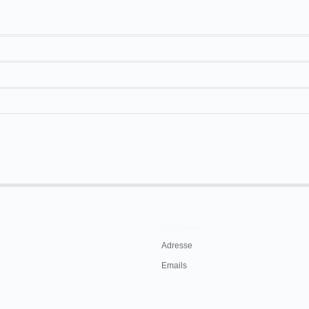
ires
.
El Diario
Salida del vapor "Olimpo"
20 m
Contacts
Adresse
Emails