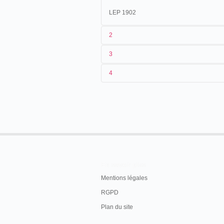
LEP 1902
2
3
1
Lepage
2131
4
2
Eugène Py
08/10/1901
Argentine
.
Buenos A
3
<08/10/1901
4
Argentine
En savoir plus
Mentions légales
RGPD
Plan du site