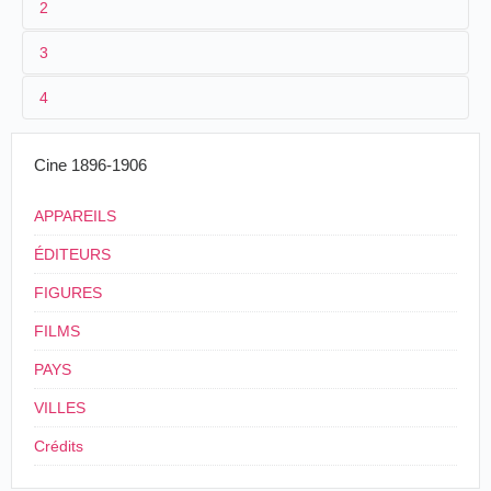
2
3
1
Lepage
2070
4
2
Eugène Py
3
1901
Cine 1896-1906
4
Argentine
APPAREILS
ÉDITEURS
FIGURES
FILMS
PAYS
VILLES
Crédits