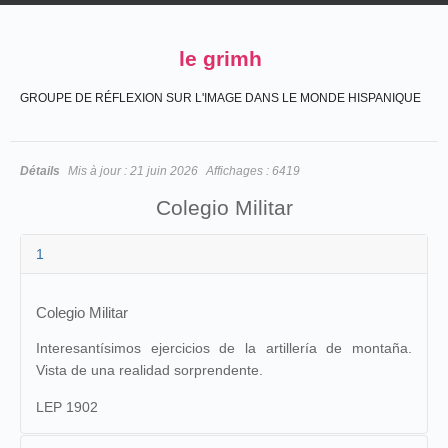
le grimh
GROUPE DE RÉFLEXION SUR L'IMAGE DANS LE MONDE HISPANIQUE
Détails
Mis à jour :
21 juin 2026
Affichages :
6419
Colegio Militar
1
Colegio Militar
Interesantísimos ejercicios de la artillería de montaña.
Vista de una realidad sorprendente.
LEP 1902