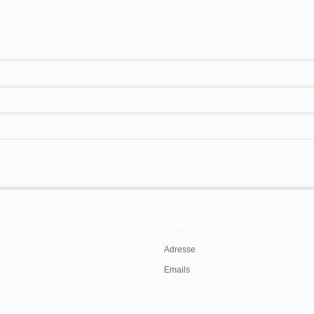
20 m
La Fiesta de los Franceses
"La visita al monumento de Alsacia-Lorena"
 Caretas
, nº 146, Buenos Aires, 20 de julio de 1901
Contacts
Adresse
Emails