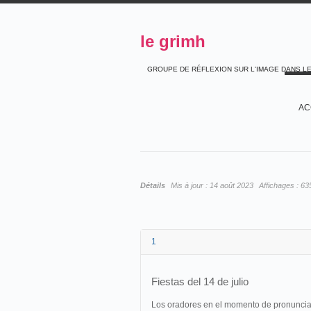
le grimh
GROUPE DE RÉFLEXION SUR L'IMAGE DANS L
AC
Détails
Mis à jour :
14 août 2023
Affichages :
63
1
Fiestas del 14 de julio
Los oradores en el momento de pronunciar