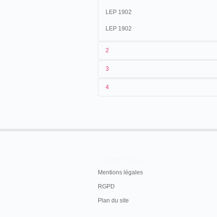
LEP 1902
LEP 1902
2
3
1
Lepage
2053
4
2
Eugène Py
3
14/07/1901
4
Argentine
.
Buenos Aires
.
Caras y
En savoir plus
Mentions légales
RGPD
Plan du site