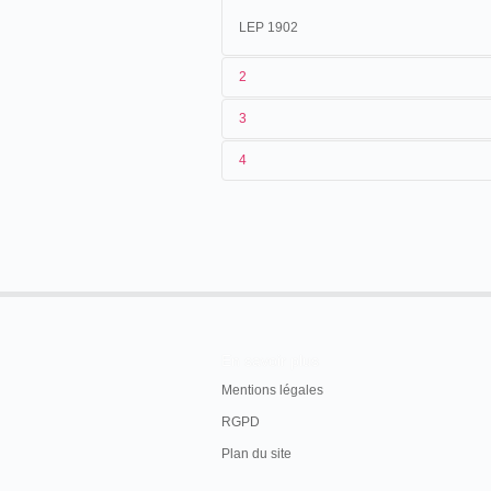
LEP 1902
2
3
1
Lepage
2047
4
2
Eugène Py
3
25/05/1901
4
Argentine
En savoir plus
Mentions légales
RGPD
Plan du site