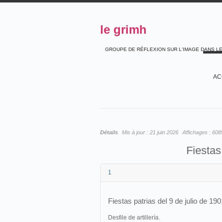
le grimh
GROUPE DE RÉFLEXION SUR L'IMAGE DANS L
AC
Détails
Mis à jour :
21 juin 2026
Affichages :
608
Fiestas
1
Fiestas patrias del 9 de julio de 190
Desfile de artillería.